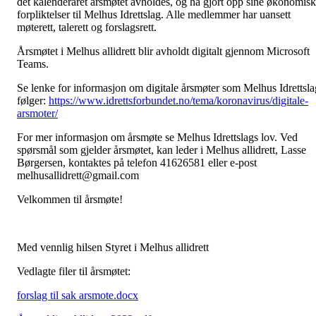
det kalenderåret årsmøtet avholdes, og ha gjort opp sine økonomis
forpliktelser til Melhus Idrettslag. Alle medlemmer har uansett
møterett, talerett og forslagsrett.
Årsmøtet i Melhus allidrett blir avholdt digitalt gjennom Microsoft
Teams.
Se lenke for informasjon om digitale årsmøter som Melhus Idrettsla
følger:
https://www.idrettsforbundet.no/tema/koronavirus/digitale-
arsmoter/
For mer informasjon om årsmøte se Melhus Idrettslags lov. Ved
spørsmål som gjelder årsmøtet, kan leder i Melhus allidrett, Lasse
Børgersen, kontaktes på telefon 41626581 eller e-post
melhusallidrett@gmail.com
Velkommen til årsmøte!
Med vennlig hilsen Styret i Melhus allidrett
Vedlagte filer til årsmøtet:
forslag til sak arsmote.docx