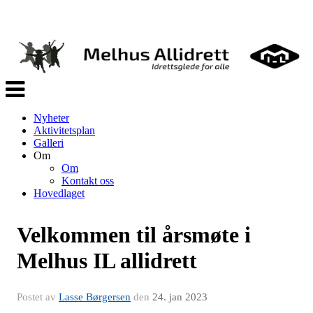
Veksle
navigasjon
Nyheter
Aktivitetsplan
Galleri
Om
Om
Kontakt oss
Hovedlaget
Velkommen til årsmøte i
Melhus IL allidrett
Postet av
Lasse Børgersen
den
24. jan 2023