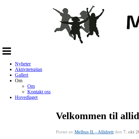
Veksle
navigasjon
Nyheter
Aktivitetsplan
Galleri
Om
Om
Kontakt oss
Hovedlaget
Velkommen til allid
Postet av
Melhus IL - Allidrett
den
7. okt 