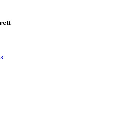
rett
23