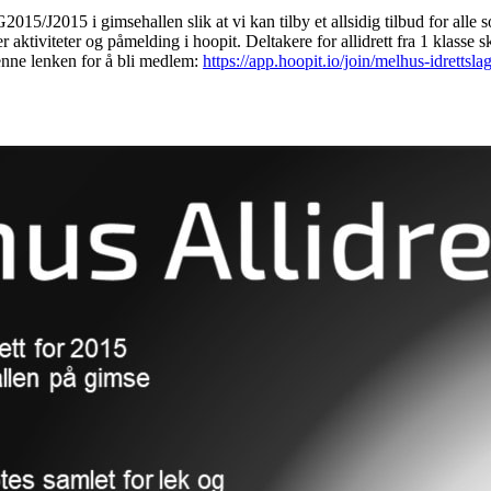
 G2015/J2015 i gimsehallen slik at vi kan tilby et allsidig tilbud for alle
rer aktiviteter og påmelding i hoopit. Deltakere for allidrett fra 1 klas
enne lenken for å bli medlem:
https://app.hoopit.io/join/melhus-idrett