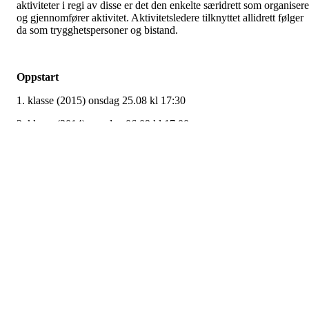
aktiviteter i regi av disse er det den enkelte særidrett som organisere
og gjennomfører aktivitet. Aktivitetsledere tilknyttet allidrett følger
da som trygghetspersoner og bistand.
Oppstart
1. klasse (2015) onsdag 25.08 kl 17:30
2. klasse (2014) mandag 06.09 kl 17:00
Etter oppstart med oversikt over antall deltakende barn, vil vi
vurdere å dele hvert årskull i 2 grupper for å sikre god
gjennomføring pr uke. Vi benytter Hoopit for administrasjon av
medlemmer, og registrering av aktiviteter. Foreldre registrerer der
sine barn til aktivitet og tid fra gang til gang slik at vi sikrer god
oversikt med fordeling av barn pr gruppe.
Gjennomføring etter inndeling
1. klasse(2015) vil etter vurdert antall fra oppstart deles i 2 grupper