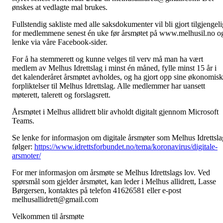
ønskes at vedlagte mal brukes.
Fullstendig sakliste med alle saksdokumenter vil bli gjort tilgjengeli
for medlemmene senest én uke før årsmøtet på www.melhusil.no o
lenke via våre Facebook-sider.
For å ha stemmerett og kunne velges til verv må man ha vært
medlem av Melhus Idrettslag i minst én måned, fylle minst 15 år i
det kalenderåret årsmøtet avholdes, og ha gjort opp sine økonomis
forpliktelser til Melhus Idrettslag. Alle medlemmer har uansett
møterett, talerett og forslagsrett.
Årsmøtet i Melhus allidrett blir avholdt digitalt gjennom Microsoft
Teams.
Se lenke for informasjon om digitale årsmøter som Melhus Idrettsla
følger:
https://www.idrettsforbundet.no/tema/koronavirus/digitale-
arsmoter/
For mer informasjon om årsmøte se Melhus Idrettslags lov. Ved
spørsmål som gjelder årsmøtet, kan leder i Melhus allidrett, Lasse
Børgersen, kontaktes på telefon 41626581 eller e-post
melhusallidrett@gmail.com
Velkommen til årsmøte