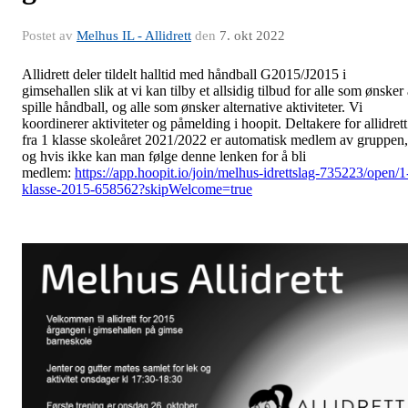
Postet av
Melhus IL - Allidrett
den
7. okt 2022
Allidrett deler tildelt halltid med håndball G2015/J2015 i
gimsehallen slik at vi kan tilby et allsidig tilbud for alle som ønsker
spille håndball, og alle som ønsker alternative aktiviteter. Vi
koordinerer aktiviteter og påmelding i hoopit. Deltakere for allidrett
fra 1 klasse skoleåret 2021/2022 er automatisk medlem av gruppen,
og hvis ikke kan man følge denne lenken for å bli
medlem:
https://app.hoopit.io/join/melhus-idrettslag-735223/open/1
klasse-2015-658562?skipWelcome=true