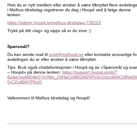
Hvis du er nytt medlem eller ønsker å være tilknyttet flere avdeling
i Melhus idrettslag registrerer du deg i Hoopit ved å følge denne
lenken:
https://admin.hoopit.io/melhus-idrettslag-735223
Trykk på ditt «lag» og vipps så er du inne :)
Spørsmål?
Du kan sende mail til
post@melhusil.no
eller kontakte ansvarlige fo
avdelingen du er eller ønsker å være tilknyttet.
Tips: Bruk også chattefunksjonen i Hoopit og se «Spørsmål og sva
– Hoopit» på denne lenken:
https://support.hoopit.io/nb/?
fbclid=IwAR04bQ7pYMo_2XHaCn9RGNj0VPnVrcVdczt6HClJBVe0
0rCZrpBAfYPKgQ
Velkommen til Melhus Idrettslag og Hoopit!